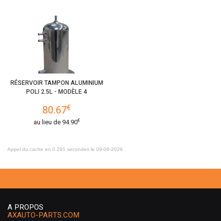
RÉSERVOIR TAMPON ALUMINIUM
POLI 2.5L - MODÈLE 4
€
80.67
€
au lieu de
94.90
Appel du cache en 0.291 secondes le 09-08-2026
A PROPOS
AXAUTO-PARTS.COM