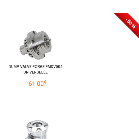
- 50 %
- 50 %
DUMP VALVE FORGE FMDV004
UNIVERSELLE
€
161.00