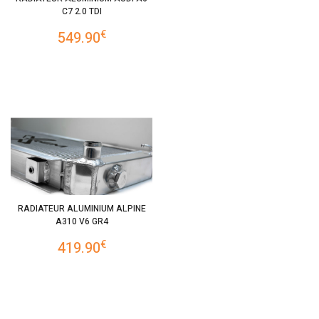
C7 2.0 TDI
€
549.90
RADIATEUR ALUMINIUM ALPINE
A310 V6 GR4
€
419.90