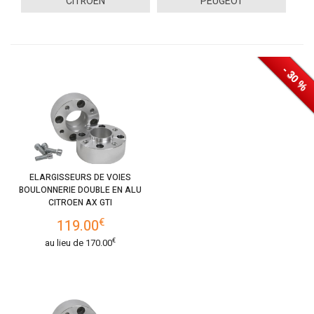
CITROEN
PEUGEOT
- 30 %
- 30 %
- 30 %
- 30 %
- 30 %
- 30 %
ELARGISSEURS DE VOIES
BOULONNERIE DOUBLE EN ALU
CITROEN AX GTI
€
119.00
€
au lieu de
170.00