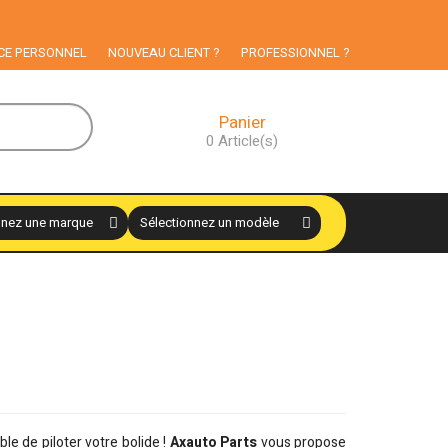
ticuliers
CE PERSONNEL
NOUVEAU CLIENT ?
PROFESSIONNEL ?
Panier
0
Article(s)
ible de piloter votre bolide !
Axauto Parts
vous propose