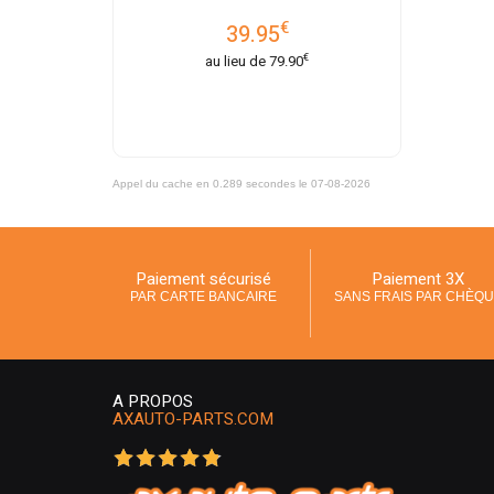
€
39.95
€
au lieu de
79.90
Appel du cache en 0.289 secondes le 07-08-2026
Paiement sécurisé
Paiement 3X
PAR CARTE BANCAIRE
SANS FRAIS PAR CHÈQ
A PROPOS
AXAUTO-PARTS.COM