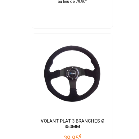
€
au lieu de
79.90
VOLANT PLAT 3 BRANCHES Ø
350MM
€
39.95