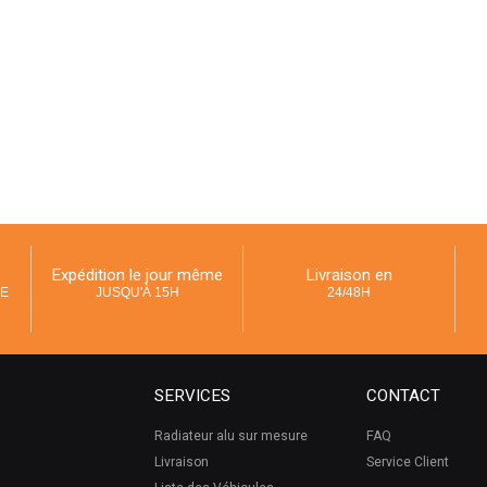
Expédition le jour même
Livraison en
UE
JUSQU'À 15H
24/48H
SERVICES
CONTACT
Radiateur alu sur mesure
FAQ
Livraison
Service Client