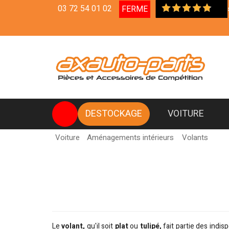
03 72 54 01 02
FERME
Livraison en R
DESTOCKAGE
VOITURE
Voiture
Aménagements intérieurs
Volants
Le
volant,
qu'il soit
plat
ou
tulipé,
fait partie des indis