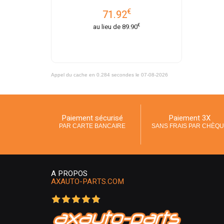
€
71.92
€
au lieu de
89.90
Appel du cache en 0.284 secondes le 07-08-2026
Paiement sécurisé
Paiement 3X
PAR CARTE BANCAIRE
SANS FRAIS PAR CHÈQ
A PROPOS
AXAUTO-PARTS.COM