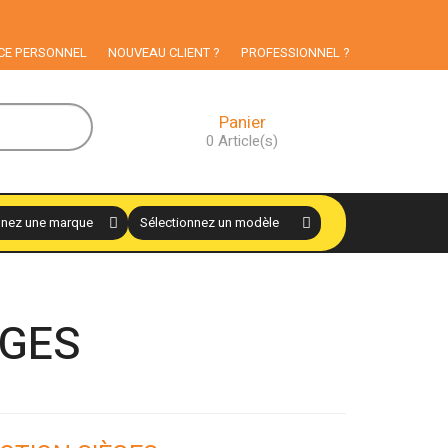
rvée aux particuliers
CE PERSONNEL
NOUVEAU CLIENT ?
PROFESSIONNEL ?
Panier
0
Article(s)
ÈGES