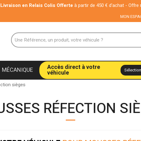
aison en Relais Colis Offerte
à partir de 450 € d'achat - Offre rése
MON ESPA
Accès direct à votre
MÉCANIQUE
véhicule
ction sièges
SSES RÉFECTION SI