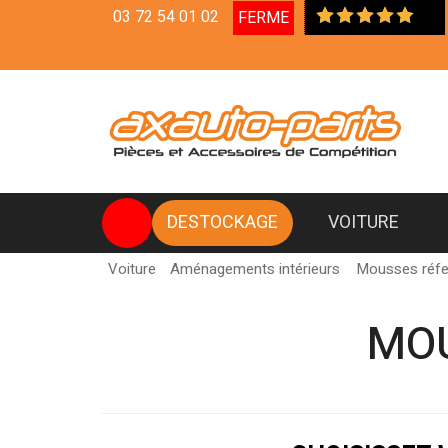
03 72 54 01 02
FERME
Livr
DESTOCKAGE
VOITURE
Voiture
Aménagements intérieurs
Mousses réfe
MOU