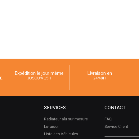
Expédition le jour même
Livraison en
UE
JUSQU'À 15H
24/48H
SERVICES
CONTACT
Radiateur alu sur mesure
FAQ
Livraison
Service Client
Liste des Véhicules