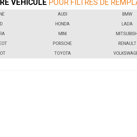
RE VÉHICULE
POUR FILTRES DE REMP
NE
AUDI
BMW
RD
HONDA
LADA
RA
MINI
MITSUBISH
EOT
PORSCHE
RENAULT
BOT
TOYOTA
VOLKSWAG