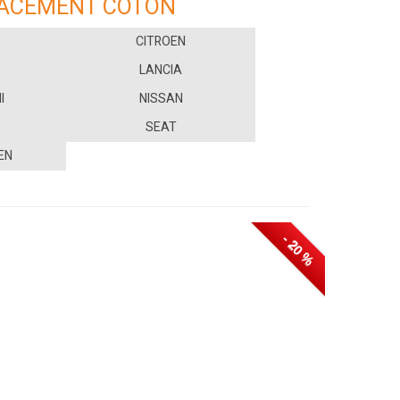
LACEMENT COTON
CITROEN
LANCIA
I
NISSAN
SEAT
EN
- 20 %