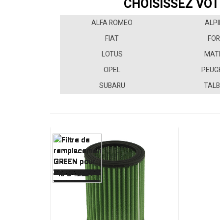
CHOISISSEZ VOT
ALFA ROMEO
ALPI
FIAT
FO
LOTUS
MAT
OPEL
PEUG
SUBARU
TAL