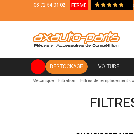
03 72 54 01 02
FERME
Livraison en Relais Colis Offerte
à partir de 450 € d'a
DESTOCKAGE
VOITURE
Mécanique
Filtration
Filtres de remplacement c
FILTR