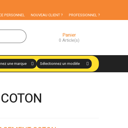
CE PERSONNEL
NOUVEAU CLIENT ?
PROFESSIONNEL ?
Panier
0
Article(s)
 COTON