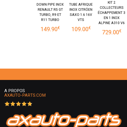
KIT 2
DOWN PIPE INOX
TUBE AFRIQUE
COLLECTEURS
RENAULT R5 GT
INOX CITRÖEN
ÉCHAPPEMENT 3
TURBO, R9 ET
SAXO 1.6 16V
EN 1 INOX
R11 TURBO
VTS
ALPINE A310 V6
€
€
149.90
109.00
€
729.00
A PROPOS
AXAUTO-PARTS.COM